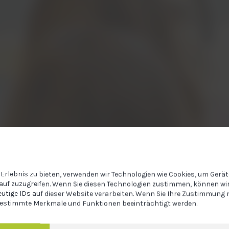
Erlebnis zu bieten, verwenden wir Technologien wie Cookies, um Gerä
auf zuzugreifen. Wenn Sie diesen Technologien zustimmen, können wir
eutige IDs auf dieser Website verarbeiten. Wenn Sie Ihre Zustimmung n
estimmte Merkmale und Funktionen beeinträchtigt werden.