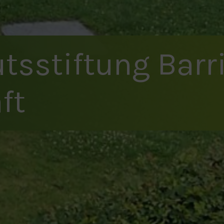
ts­stiftung Barr
ft