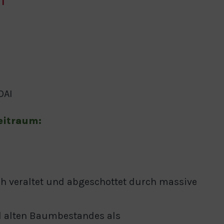
OAI
eitraum:
ch veraltet und abgeschottet durch massive
d alten Baumbestandes als