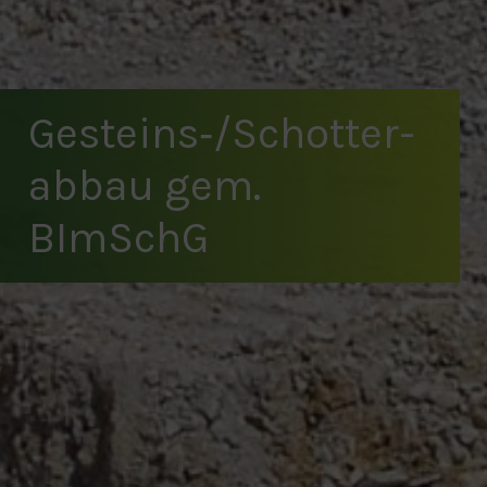
Gesteins‐/Schotter­
abbau gem.
BImSchG