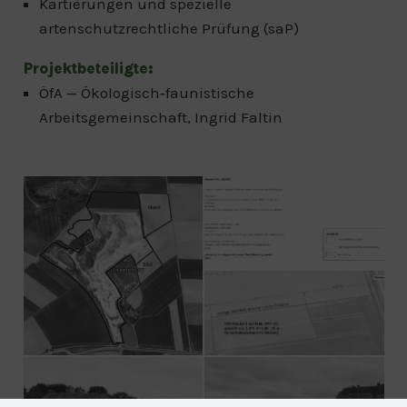
Kartierungen und spezielle
artenschutzrechtliche Prüfung (saP)
Projektbeteiligte:
ÖfA — Ökologisch‐faunistische
Arbeitsgemeinschaft, Ingrid Faltin