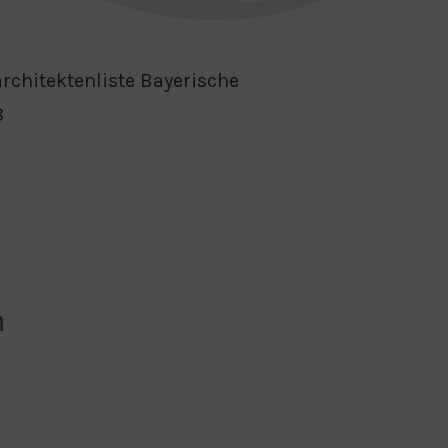
rchitektenliste Bayerische
8
m